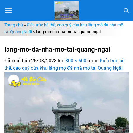
Chuyển
đến
nội
Trang chủ
»
Kiến trúc bề thế, cao quý của khu lăng mộ đá nhà mồ
dung
tại Quảng Ngãi
»
lang-mo-da-nha-mo-tai-quang-ngai
lang-mo-da-nha-mo-tai-quang-ngai
Đã xuất bản
25/03/2023
lúc
800 × 600
trong
Kiến trúc bề
thế, cao quý của khu lăng mộ đá nhà mồ tại Quảng Ngãi