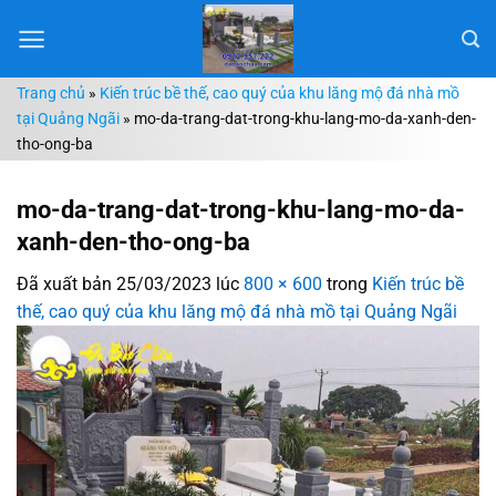
Chuyển
đến
nội
Trang chủ
»
Kiến trúc bề thế, cao quý của khu lăng mộ đá nhà mồ
dung
tại Quảng Ngãi
»
mo-da-trang-dat-trong-khu-lang-mo-da-xanh-den-
tho-ong-ba
mo-da-trang-dat-trong-khu-lang-mo-da-
xanh-den-tho-ong-ba
Đã xuất bản
25/03/2023
lúc
800 × 600
trong
Kiến trúc bề
thế, cao quý của khu lăng mộ đá nhà mồ tại Quảng Ngãi