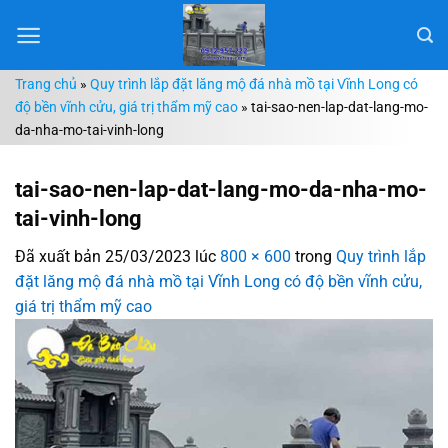
Chuyển
đến
nội
Trang chủ
»
Quy trình lắp đặt lăng mộ đá nhà mồ tại Vĩnh Long có
dung
độ bền vĩnh cửu, giá trị thẩm mỹ cao
»
tai-sao-nen-lap-dat-lang-mo-
da-nha-mo-tai-vinh-long
tai-sao-nen-lap-dat-lang-mo-da-nha-mo-
tai-vinh-long
Đã xuất bản
25/03/2023
lúc
800 × 600
trong
Quy trình lắp
đặt lăng mộ đá nhà mồ tại Vĩnh Long có độ bền vĩnh cửu,
giá trị thẩm mỹ cao