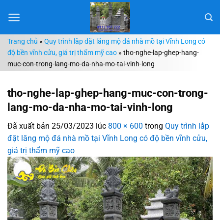
Chuyển
đến
nội
Trang chủ
»
Quy trình lắp đặt lăng mộ đá nhà mồ tại Vĩnh Long có
dung
độ bền vĩnh cửu, giá trị thẩm mỹ cao
»
tho-nghe-lap-ghep-hang-
muc-con-trong-lang-mo-da-nha-mo-tai-vinh-long
tho-nghe-lap-ghep-hang-muc-con-trong-
lang-mo-da-nha-mo-tai-vinh-long
Đã xuất bản
25/03/2023
lúc
800 × 600
trong
Quy trình lắp
đặt lăng mộ đá nhà mồ tại Vĩnh Long có độ bền vĩnh cửu,
giá trị thẩm mỹ cao