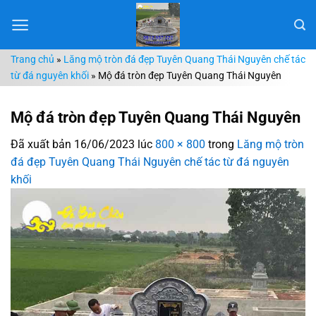
Chuyển
đến
nội
Trang chủ
»
Lăng mộ tròn đá đẹp Tuyên Quang Thái Nguyên chế tác
dung
từ đá nguyên khối
»
Mộ đá tròn đẹp Tuyên Quang Thái Nguyên
Mộ đá tròn đẹp Tuyên Quang Thái Nguyên
Đã xuất bản
16/06/2023
lúc
800 × 800
trong
Lăng mộ tròn
đá đẹp Tuyên Quang Thái Nguyên chế tác từ đá nguyên
khối