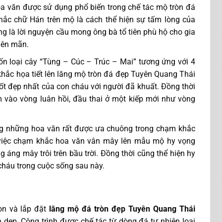
oa văn được sử dụng phổ biến trong chế tác mộ tròn đá
ắc chữ Hán trên mộ là cách thể hiện sự tấm lòng của
ng là lời nguyện cầu mong ông bà tổ tiên phù hộ cho gia
viên mãn.
bốn loại cây “Tùng – Cúc – Trúc – Mai” tương ứng với 4
hắc họa tiết lên lăng mộ tròn đá đẹp Tuyên Quang Thái
ốt đẹp nhất của con cháu với người đã khuất. Đồng thời
 vào vòng luân hồi, đầu thai ở một kiếp mới như vòng
ong những hoa văn rất được ưa chuông trong chạm khắc
 việc chạm khắc hoa văn vân mây lên mẫu mộ hy vọng
 áng mây trôi trên bầu trời. Đồng thời cũng thể hiện hy
cháu trong cuộc sống sau này.
ọn và lắp đặt
lăng mộ đá tròn đẹp Tuyên Quang Thái
n dẹp. Công trình được chế tác từ dòng đá tự nhiên loại