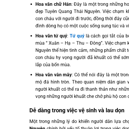
Hoa văn chữ Hán
: Đây là một trong những h
đẹp Tuyên Quang Thái Nguyên. Việc chạm kh
con cháu với người đi trước, đồng thời đây cũ
đình dòng họ có một cuộc sống sung túc và 
Hoa văn tứ quý
:
Tứ quý
là cách gọi tắt của 
mùa “ Xuân – Hạ – Thu – Đông”. Việc chạm k
Nguyên thể hiện tình cảm, những phẩm chất t
con cháu hy vọng người đã khuất có thể sớm
lắp của bốn mùa.
Hoa văn vân mây
: Có thể nói đây là một tr
mộ đá hình tròn. Theo quan niệm dân gian
người khuất có thể ra đi thanh thản như những
vọng những người khuất che chở phù hộ con 
Dễ dàng trong việc vệ sinh và lau dọn
Một trong những lý do khiến người dân lựa ch
Nguyên
chính bởi yếu tố thuận lợi trong việc dọ