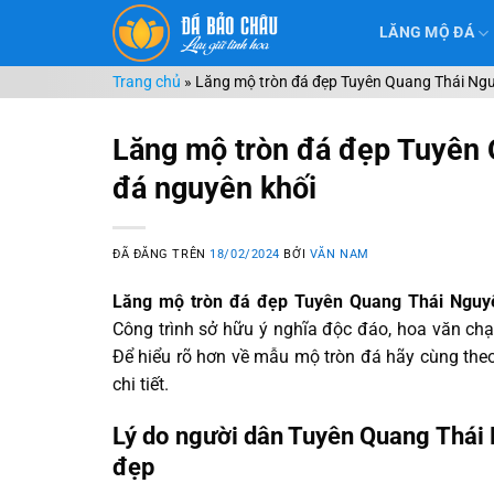
Chuyển
LĂNG MỘ ĐÁ
đến
nội
Trang chủ
»
Lăng mộ tròn đá đẹp Tuyên Quang Thái Ngu
dung
Lăng mộ tròn đá đẹp Tuyên 
đá nguyên khối
ĐÃ ĐĂNG TRÊN
18/02/2024
BỞI
VĂN NAM
Lăng mộ tròn đá đẹp Tuyên Quang Thái Nguy
Công trình sở hữu ý nghĩa độc đáo, hoa văn ch
Để hiểu rõ hơn về mẫu mộ tròn đá hãy cùng theo 
chi tiết.
Lý do người dân Tuyên Quang Thái 
đẹp