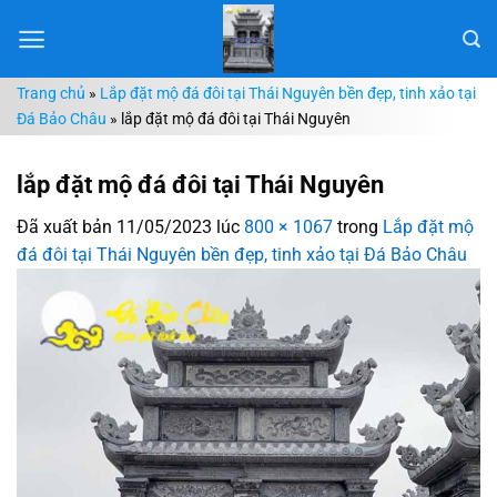
Chuyển
đến
nội
Trang chủ
»
Lắp đặt mộ đá đôi tại Thái Nguyên bền đẹp, tinh xảo tại
dung
Đá Bảo Châu
»
lắp đặt mộ đá đôi tại Thái Nguyên
lắp đặt mộ đá đôi tại Thái Nguyên
Đã xuất bản
11/05/2023
lúc
800 × 1067
trong
Lắp đặt mộ
đá đôi tại Thái Nguyên bền đẹp, tinh xảo tại Đá Bảo Châu