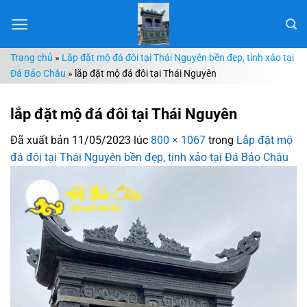
Chuyển
đến
nội
Trang chủ
»
Lắp đặt mộ đá đôi tại Thái Nguyên bền đẹp, tinh xảo tại
dung
Đá Bảo Châu
»
lắp đặt mộ đá đôi tại Thái Nguyên
lắp đặt mộ đá đôi tại Thái Nguyên
Đã xuất bản
11/05/2023
lúc
800 × 1067
trong
Lắp đặt mộ
đá đôi tại Thái Nguyên bền đẹp, tinh xảo tại Đá Bảo Châu