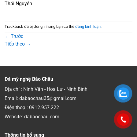
Thái Nguyên
Trackback đã bị đóng, nhưng bạn có thể
đăng bình luận
.
←
Trước
Tiếp theo
→
Đá mỹ nghệ Bảo Châu
Địa chỉ : Ninh Vân - Hoa Lư - Ninh Bình
Email: dabaochau35@gmail.com
Điện thoại:
0912.957.222
Website: dabaochau.com
Thông tin bổ sung