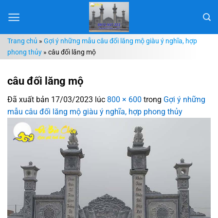
Chuyển
đến
nội
Trang chủ
»
Gợi ý những mẫu câu đối lăng mộ giàu ý nghĩa, hợp
dung
phong thủy
»
câu đối lăng mộ
câu đối lăng mộ
Đã xuất bản
17/03/2023
lúc
800 × 600
trong
Gợi ý những
mẫu câu đối lăng mộ giàu ý nghĩa, hợp phong thủy