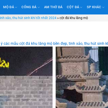
MỘ ĐÁ
CỔNG ĐÁ
AM THỜ ĐÁ
CỘT ĐÁ
SP KHÁC
nh xảo, thu hút sinh khí tốt nhất 2024
»
cột đá khu lăng mộ
 ý các mẫu cột đá khu lăng mộ bền đẹp, tinh xảo, thu hút sinh k