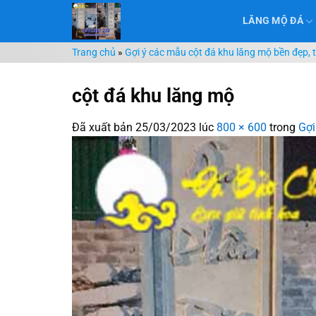
Chuyển
LĂNG MỘ ĐÁ
đến
nội
Trang chủ
»
Gợi ý các mẫu cột đá khu lăng mộ bền đẹp, ti
dung
cột đá khu lăng mộ
Đã xuất bản
25/03/2023
lúc
800 × 600
trong
Gợi