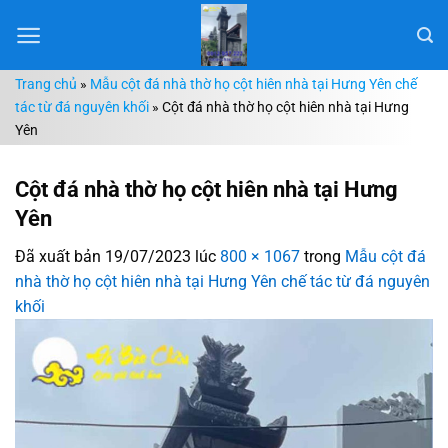
Chuyển
đến
nội
Trang chủ
»
Mẫu cột đá nhà thờ họ cột hiên nhà tại Hưng Yên chế
dung
tác từ đá nguyên khối
»
Cột đá nhà thờ họ cột hiên nhà tại Hưng
Yên
Cột đá nhà thờ họ cột hiên nhà tại Hưng
Yên
Đã xuất bản
19/07/2023
lúc
800 × 1067
trong
Mẫu cột đá
nhà thờ họ cột hiên nhà tại Hưng Yên chế tác từ đá nguyên
khối