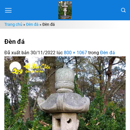
Chuyển
đến
nội
Trang chủ
»
Đèn đá
»
Đèn đá
dung
Đèn đá
Đã xuất bản
30/11/2022
lúc
800 × 1067
trong
Đèn đá