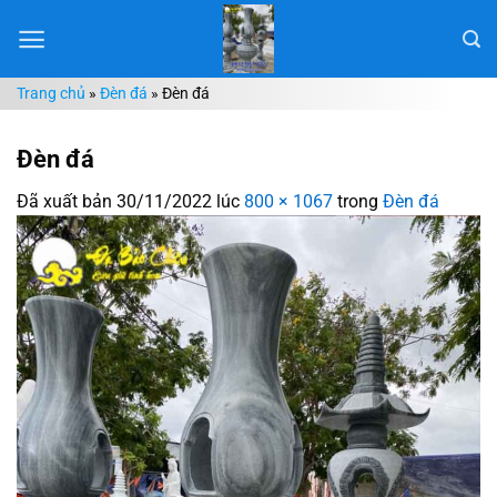
Chuyển
đến
nội
Trang chủ
»
Đèn đá
»
Đèn đá
dung
Đèn đá
Đã xuất bản
30/11/2022
lúc
800 × 1067
trong
Đèn đá