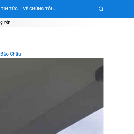
TIN TỨC
VỀ CHÚNG TÔI
ng Yên
 Bảo Châu