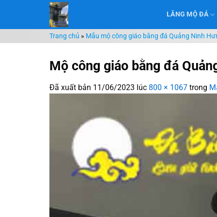
Chuyển
LĂNG MỘ ĐÁ
đến
nội
Trang chủ
»
Mẫu mộ công giáo bằng đá Quảng Ninh Hưn
dung
Mộ công giáo bằng đá Quản
Đã xuất bản
11/06/2023
lúc
800 × 1067
trong
Mẫ