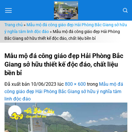
Chuyển
đến
nội
Trang chủ
»
Mẫu mộ đá công giáo đẹp Hải Phòng Bắc Giang sở hữu
dung
ý nghĩa tâm linh độc đáo
»
Mẫu mộ đá công giáo đẹp Hải Phòng
Bắc Giang sở hữu thiết kế độc đáo, chất liệu bền bỉ
Mẫu mộ đá công giáo đẹp Hải Phòng Bắc
Giang sở hữu thiết kế độc đáo, chất liệu
bền bỉ
Đã xuất bản
10/06/2023
lúc
800 × 600
trong
Mẫu mộ đá
công giáo đẹp Hải Phòng Bắc Giang sở hữu ý nghĩa tâm
linh độc đáo