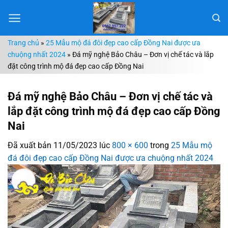
Chuyển
đến
nội
Trang chủ
»
25 Mẫu mộ đá đôi đẹp cao cấp Đồng Nai được ưa
dung
chuộng nhất 2024
»
Đá mỹ nghệ Bảo Châu – Đơn vị chế tác và lắp
đặt công trình mộ đá đẹp cao cấp Đồng Nai
Đá mỹ nghệ Bảo Châu – Đơn vị chế tác và
lắp đặt công trình mộ đá đẹp cao cấp Đồng
Nai
Đã xuất bản
11/05/2023
lúc
800 × 600
trong
25 Mẫu mộ
đá đôi đẹp cao cấp Đồng Nai được ưa chuộng nhất 2024