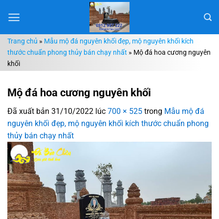
Chuyển
đến
nội
Trang chủ
»
Mẫu mộ đá nguyên khối đẹp, mộ nguyên khối kích
dung
thước chuẩn phong thủy bán chạy nhất
»
Mộ đá hoa cương nguyên
khối
Mộ đá hoa cương nguyên khối
Đã xuất bản
31/10/2022
lúc
700 × 525
trong
Mẫu mộ đá
nguyên khối đẹp, mộ nguyên khối kích thước chuẩn phong
thủy bán chạy nhất