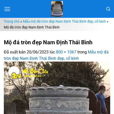
Chuyển
đến
nội
Trang chủ
»
Mẫu mộ đá tròn đẹp Nam Định Thái Bình đẹp, cổ kính
»
dung
Mộ đá tròn đẹp Nam Định Thái Bình
Mộ đá tròn đẹp Nam Định Thái Bình
Đã xuất bản
20/06/2023
lúc
800 × 1067
trong
Mẫu mộ đá
tròn đẹp Nam Định Thái Bình đẹp, cổ kính