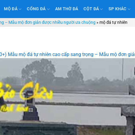
MỘ ĐÁ
CỔNG ĐÁ
AM THỜ ĐÁ
CỘT ĐÁ
SP KHÁC
ọng – Mẫu mộ đơn giản được nhiều người ưa chuộng
»
mộ đá tự nhiên
0+) Mẫu mộ đá tự nhiên cao cấp sang trọng – Mẫu mộ đơn giả