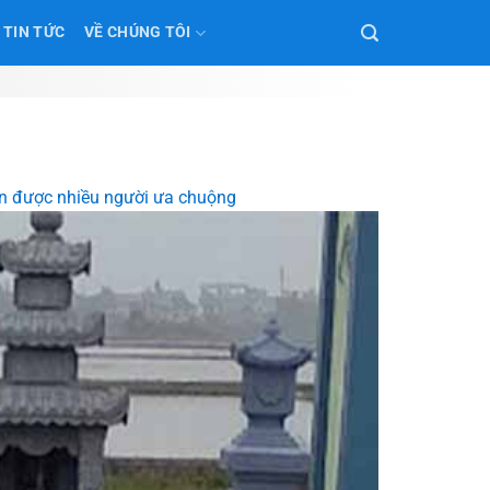
TIN TỨC
VỀ CHÚNG TÔI
n được nhiều người ưa chuộng