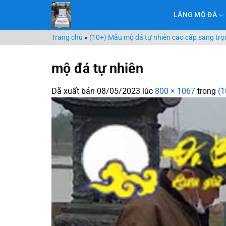
Chuyển
LĂNG MỘ ĐÁ
đến
nội
Trang chủ
»
(10+) Mẫu mộ đá tự nhiên cao cấp sang tr
dung
mộ đá tự nhiên
Đã xuất bản
08/05/2023
lúc
800 × 1067
trong
(1