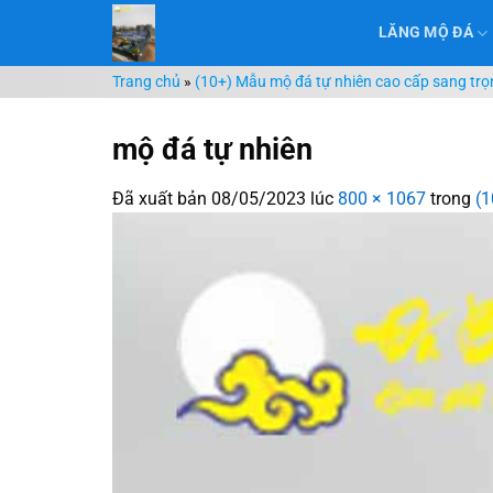
Chuyển
LĂNG MỘ ĐÁ
đến
nội
Trang chủ
»
(10+) Mẫu mộ đá tự nhiên cao cấp sang tr
dung
mộ đá tự nhiên
Đã xuất bản
08/05/2023
lúc
800 × 1067
trong
(1