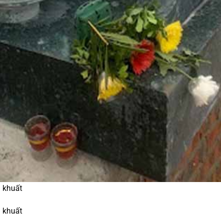
 khuất
 khuất