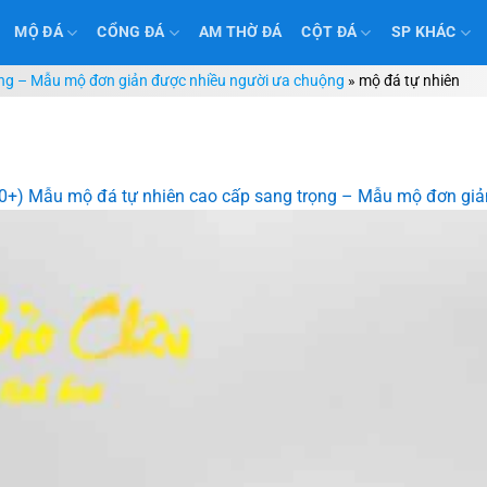
MỘ ĐÁ
CỔNG ĐÁ
AM THỜ ĐÁ
CỘT ĐÁ
SP KHÁC
ọng – Mẫu mộ đơn giản được nhiều người ưa chuộng
»
mộ đá tự nhiên
0+) Mẫu mộ đá tự nhiên cao cấp sang trọng – Mẫu mộ đơn giả