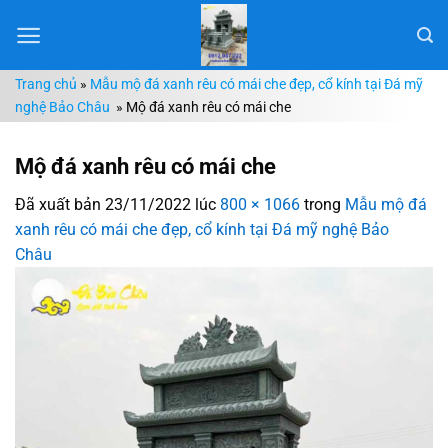
Chuyển
đến
nội
Trang chủ
»
Mẫu mộ đá xanh rêu có mái che đẹp, cổ kính tại Đá mỹ
dung
nghệ Bảo Châu
»
Mộ đá xanh rêu có mái che
Mộ đá xanh rêu có mái che
Đã xuất bản
23/11/2022
lúc
800 × 1066
trong
Mẫu mộ đá
xanh rêu có mái che đẹp, cổ kính tại Đá mỹ nghệ Bảo
Châu