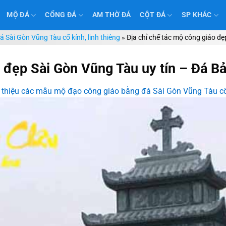
MỘ ĐÁ
CỔNG ĐÁ
AM THỜ ĐÁ
CỘT ĐÁ
SP KHÁC
 Sài Gòn Vũng Tàu cổ kính, linh thiêng
»
Địa chỉ chế tác mộ công giáo đ
o đẹp Sài Gòn Vũng Tàu uy tín – Đá B
 thiệu các mẫu mộ đạo công giáo bằng đá Sài Gòn Vũng Tàu cổ 