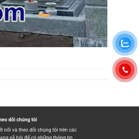
heo dõi chúng tôi
t nối và theo dõi chúng tôi trên các
ạng xã hội để có những thông tin