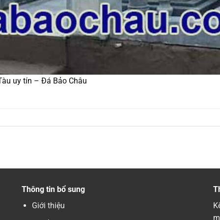
Tàu uy tín – Đá Bảo Châu
Thông tin bổ sung
T
Giới thiệu
Kế
m