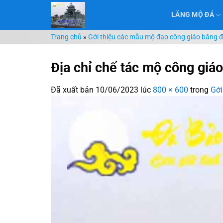
Chuyển
LĂNG MỘ ĐÁ
đến
nội
Trang chủ
»
Gới thiệu các mẫu mộ đạo công giáo bằng đá
dung
Địa chỉ chế tác mộ công giá
Đã xuất bản
10/06/2023
lúc
800 × 600
trong
Gới