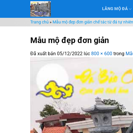
Chuyển
LĂNG MỘ ĐÁ
đến
nội
Trang chủ
»
Mẫu mộ đẹp đơn giản chế tác từ đá tự nhiên,
dung
Mẫu mộ đẹp đơn giản
Đã xuất bản
05/12/2022
lúc
800 × 600
trong
Mẫu