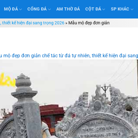
MỘ ĐÁ
CỔNG ĐÁ
AM THỜ ĐÁ
CỘT ĐÁ
SP KHÁC
 thiết kế hiện đại sang trọng 2026
»
Mẫu mộ đẹp đơn giản
 mộ đẹp đơn giản chế tác từ đá tự nhiên, thiết kế hiện đại san