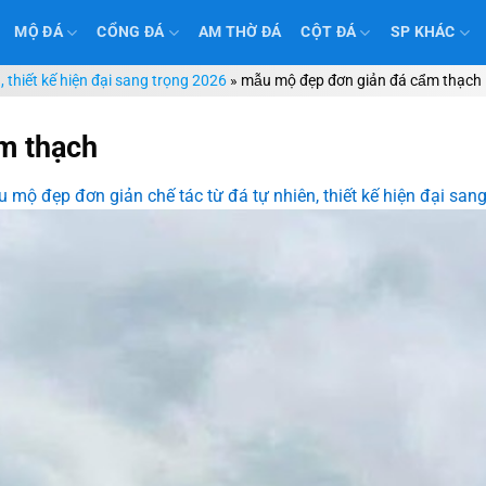
MỘ ĐÁ
CỔNG ĐÁ
AM THỜ ĐÁ
CỘT ĐÁ
SP KHÁC
 thiết kế hiện đại sang trọng 2026
»
mẫu mộ đẹp đơn giản đá cẩm thạch
̉m thạch
 mộ đẹp đơn giản chế tác từ đá tự nhiên, thiết kế hiện đại san