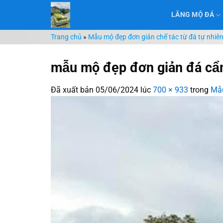
Chuyển
LĂNG MỘ ĐÁ
đến
nội
Trang chủ
»
Mẫu mộ đẹp đơn giản chế tác từ đá tự nhiên,
dung
mẫu mộ đẹp đơn giản đá câ
Đã xuất bản
05/06/2024
lúc
700 × 933
trong
Mẫu