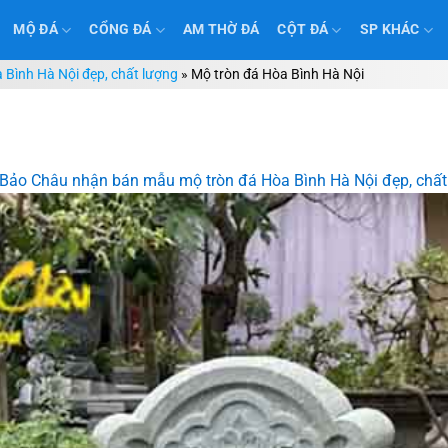
MỘ ĐÁ
CỔNG ĐÁ
AM THỜ ĐÁ
CỘT ĐÁ
SP KHÁC
Bình Hà Nội đẹp, chất lượng
»
Mộ tròn đá Hòa Bình Hà Nội
Bảo Châu nhận bán mẫu mộ tròn đá Hòa Bình Hà Nội đẹp, chất