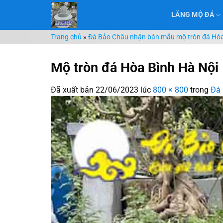
Chuyển
LĂNG MỘ ĐÁ
đến
nội
Trang chủ
»
Đá Bảo Châu nhận bán mẫu mộ tròn đá Hòa 
dung
Mộ tròn đá Hòa Bình Hà Nội
Đã xuất bản
22/06/2023
lúc
800 × 800
trong
Đá 