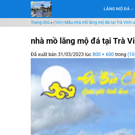
Chuyển
LĂNG MỘ ĐÁ
đến
nội
Trang chủ
»
(10+) Mẫu nhà mồ lăng mộ đá tại Trà Vinh u
dung
nhà mồ lăng mộ đá tại Trà V
Đã xuất bản
31/03/2023
lúc
800 × 600
trong
(10