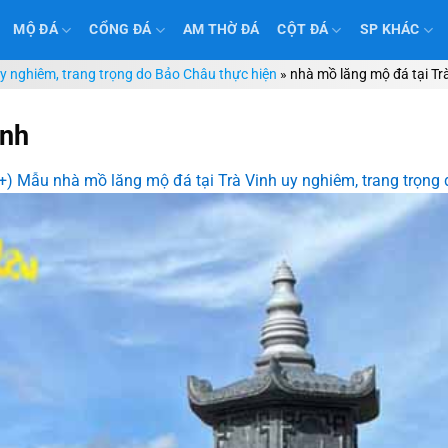
MỘ ĐÁ
CỔNG ĐÁ
AM THỜ ĐÁ
CỘT ĐÁ
SP KHÁC
y nghiêm, trang trọng do Bảo Châu thực hiện
»
nhà mồ lăng mộ đá tại Tr
inh
+) Mẫu nhà mồ lăng mộ đá tại Trà Vinh uy nghiêm, trang trọng