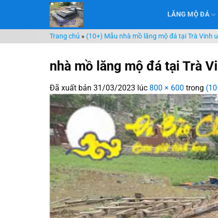
Chuyển
LĂNG MỘ ĐÁ
đến
nội
Trang chủ
»
(10+) Mẫu nhà mồ lăng mộ đá tại Trà Vinh u
dung
nhà mồ lăng mộ đá tại Trà V
Đã xuất bản
31/03/2023
lúc
800 × 600
trong
(10