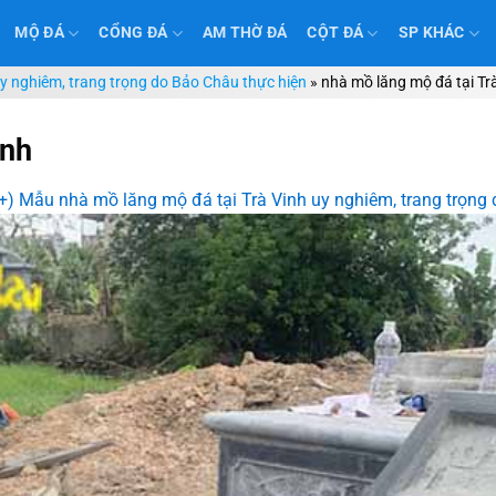
MỘ ĐÁ
CỔNG ĐÁ
AM THỜ ĐÁ
CỘT ĐÁ
SP KHÁC
y nghiêm, trang trọng do Bảo Châu thực hiện
»
nhà mồ lăng mộ đá tại Tr
inh
+) Mẫu nhà mồ lăng mộ đá tại Trà Vinh uy nghiêm, trang trọng