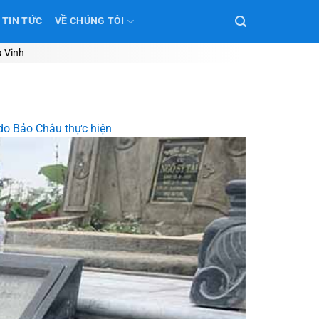
TIN TỨC
VỀ CHÚNG TÔI
à Vinh
 do Bảo Châu thực hiện