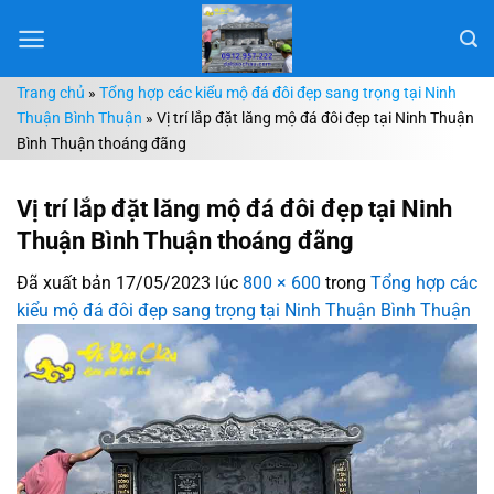
Chuyển
đến
nội
Trang chủ
»
Tổng hợp các kiểu mộ đá đôi đẹp sang trọng tại Ninh
dung
Thuận Bình Thuận
»
Vị trí lắp đặt lăng mộ đá đôi đẹp tại Ninh Thuận
Bình Thuận thoáng đãng
Vị trí lắp đặt lăng mộ đá đôi đẹp tại Ninh
Thuận Bình Thuận thoáng đãng
Đã xuất bản
17/05/2023
lúc
800 × 600
trong
Tổng hợp các
kiểu mộ đá đôi đẹp sang trọng tại Ninh Thuận Bình Thuận