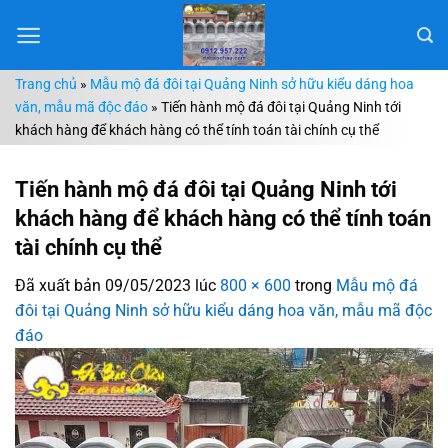
Chuyển
đến
nội
Trang chủ
»
Mẫu mộ đá đôi tại Quảng Ninh sở hữu kiểu dáng hoa
dung
văn, mẫu mã độc đáo
»
Tiến hành mộ đá đôi tại Quảng Ninh tới
khách hàng để khách hàng có thể tính toán tài chính cụ thể
Tiến hành mộ đá đôi tại Quảng Ninh tới
khách hàng để khách hàng có thể tính toán
tài chính cụ thể
Đã xuất bản
09/05/2023
lúc
800 × 600
trong
Mẫu mộ đá
đôi tại Quảng Ninh sở hữu kiểu dáng hoa văn, mẫu mã độc
đáo