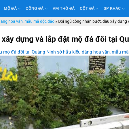
MỘ ĐÁ
CỔNG ĐÁ
AM THỜ ĐÁ
CỘT ĐÁ
SP KHÁC
 dáng hoa văn, mẫu mã độc đáo
»
Đội ngũ công nhân bước đầu xây dựng v
xây dựng và lắp đặt mộ đá đôi tại Q
 mộ đá đôi tại Quảng Ninh sở hữu kiểu dáng hoa văn, mẫu mã