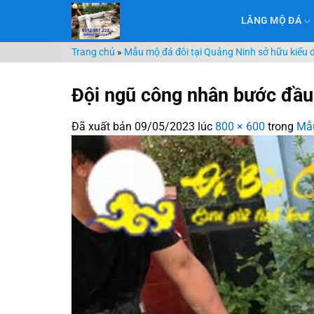
Chuyển
LĂNG MỘ ĐÁ
đến
nội
Trang chủ
»
Mẫu mộ đá đôi tại Quảng Ninh sở hữu kiểu
dung
Đội ngũ công nhân bước đầu 
Đã xuất bản
09/05/2023
lúc
800 × 600
trong
Mẫu