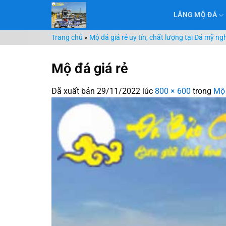
Chuyển
LĂNG MỘ ĐÁ
đến
nội
Trang chủ
»
Mộ đá giá rẻ uy tín, chất lượng tại Đá mỹ n
dung
Mộ đá giá rẻ
Đã xuất bản
29/11/2022
lúc
800 × 600
trong
Mộ 