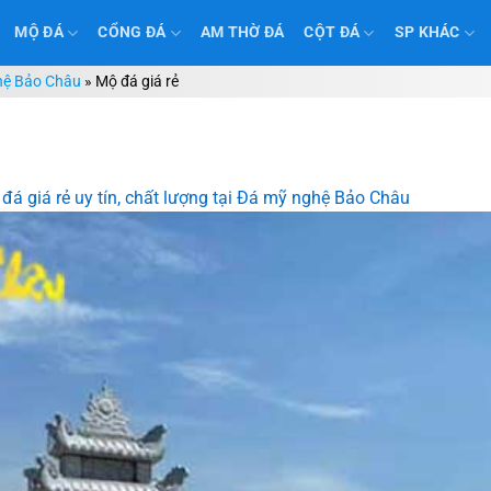
MỘ ĐÁ
CỔNG ĐÁ
AM THỜ ĐÁ
CỘT ĐÁ
SP KHÁC
ghệ Bảo Châu
»
Mộ đá giá rẻ
đá giá rẻ uy tín, chất lượng tại Đá mỹ nghệ Bảo Châu