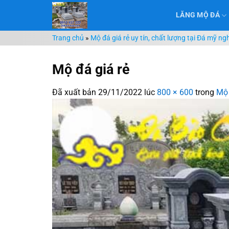
Chuyển
LĂNG MỘ ĐÁ
đến
nội
Trang chủ
»
Mộ đá giá rẻ uy tín, chất lượng tại Đá mỹ n
dung
Mộ đá giá rẻ
Đã xuất bản
29/11/2022
lúc
800 × 600
trong
Mộ 