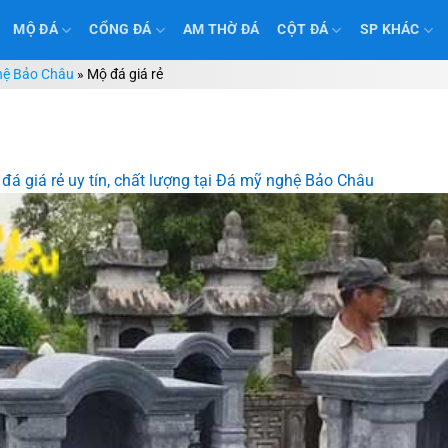
MỘ ĐÁ
CỔNG ĐÁ
AM THỜ ĐÁ
CỘT ĐÁ
SP KHÁC
ghệ Bảo Châu
»
Mộ đá giá rẻ
đá giá rẻ uy tín, chất lượng tại Đá mỹ nghệ Bảo Châu