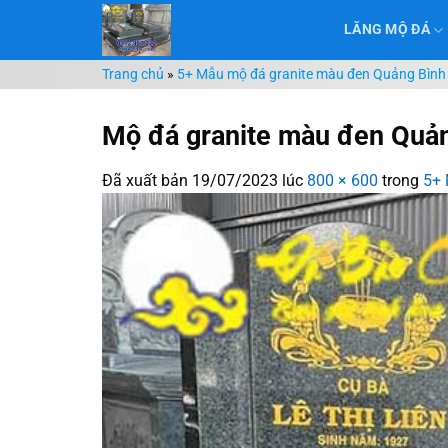
Chuyển
LĂNG MỘ ĐÁ
đến
nội
Trang chủ
»
5+ Mẫu mộ đá granite màu đen Quảng Bình
dung
Mộ đá granite màu đen Quản
Đã xuất bản
19/07/2023
lúc
800 × 600
trong
5+ 