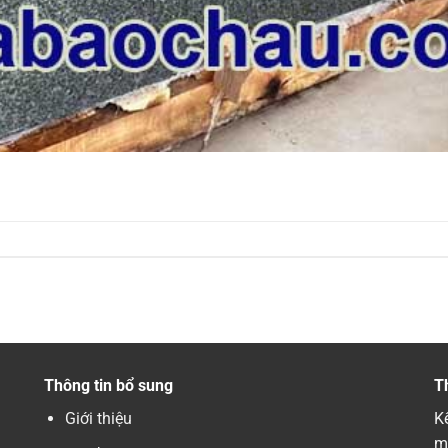
Thông tin bổ sung
T
Giới thiệu
Kế
m