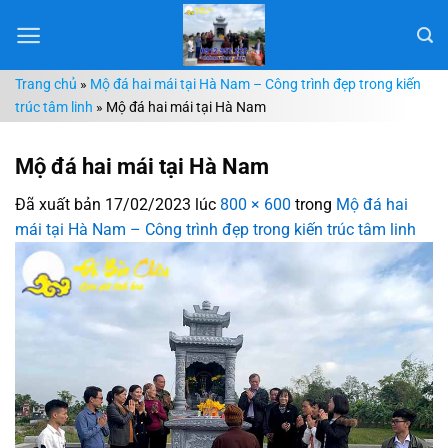
Chuyển
đến
nội
Trang chủ
»
Mộ đá hai mái tại Hà Nam – Công trình đẹp trong kiến
dung
trúc tâm linh
»
Mộ đá hai mái tại Hà Nam
Mộ đá hai mái tại Hà Nam
Đã xuất bản
17/02/2023
lúc
800 × 600
trong
Mộ đá hai
mái tại Hà Nam – Công trình đẹp trong kiến trúc tâm linh