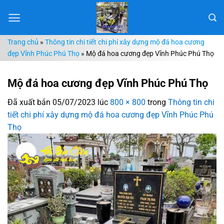
Chuyển
đến
nội
Trang chủ
»
Thông tin chi tiết chi phí xây dựng mộ đá hoa cương
dung
đẹp Vĩnh Phúc Phú Thọ
»
Mộ đá hoa cương đẹp Vĩnh Phúc Phú Thọ
Mộ đá hoa cương đẹp Vĩnh Phúc Phú Thọ
Đã xuất bản
05/07/2023
lúc
800 × 800
trong
Thông tin chi
tiết chi phí xây dựng mộ đá hoa cương đẹp Vĩnh Phúc Phú
Thọ