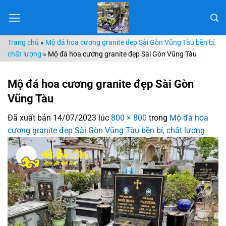
Chuyển
đến
nội
Trang chủ
»
Mộ đá hoa cương granite đẹp Sài Gòn Vũng Tàu bền bỉ,
dung
chất lượng
»
Mộ đá hoa cương granite đẹp Sài Gòn Vũng Tàu
Mộ đá hoa cương granite đẹp Sài Gòn
Vũng Tàu
Đã xuất bản
14/07/2023
lúc
800 × 800
trong
Mộ đá hoa
cương granite đẹp Sài Gòn Vũng Tàu bền bỉ, chất lượng