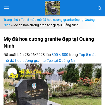
Chuyển
đến
nội
Trang chủ
»
Top 5 mẫu mộ đá hoa cương granite đẹp tại Quảng
dung
Ninh
»
Mộ đá hoa cương granite đẹp tại Quảng Ninh
Mộ đá hoa cương granite đẹp tại Quảng
Ninh
Đã xuất bản
28/06/2023
lúc
800 × 800
trong
Top 5 mẫu
mộ đá hoa cương granite đẹp tại Quảng Ninh