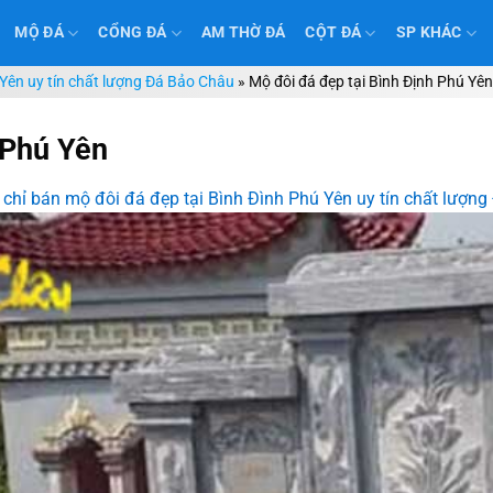
MỘ ĐÁ
CỔNG ĐÁ
AM THỜ ĐÁ
CỘT ĐÁ
SP KHÁC
 Yên uy tín chất lượng Đá Bảo Châu
»
Mộ đôi đá đẹp tại Bình Định Phú Yên
 Phú Yên
 chỉ bán mộ đôi đá đẹp tại Bình Đình Phú Yên uy tín chất lượn