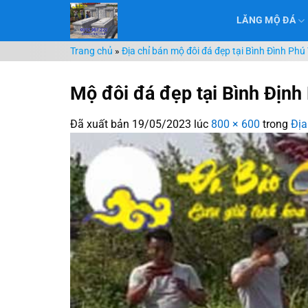
Chuyển
LĂNG MỘ ĐÁ
đến
nội
Trang chủ
»
Địa chỉ bán mộ đôi đá đẹp tại Bình Đình Phú
dung
Mộ đôi đá đẹp tại Bình Định
Đã xuất bản
19/05/2023
lúc
800 × 600
trong
Địa