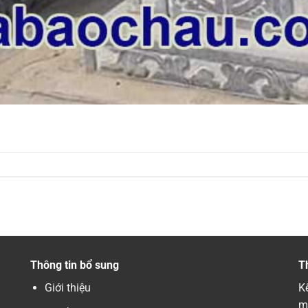
Thông tin bổ sung
T
Giới thiệu
Kế
m