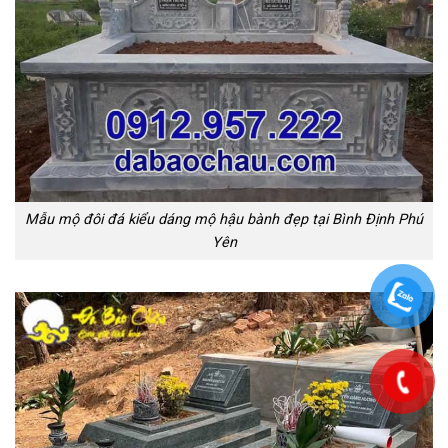
Mẫu mộ đôi đá kiểu dáng mộ hậu bành đẹp tại Bình Định Phú
Yên