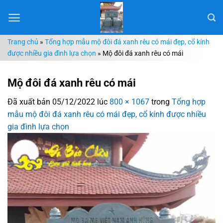
Chuyển
đến
nội
Trang chủ
»
Tổng hợp mẫu mộ đôi đá xanh rêu có mái đẹp, cổ kính
dung
được nhiều gia đình lựa chọn
»
Mộ đôi đá xanh rêu có mái
Mộ đôi đá xanh rêu có mái
Đã xuất bản
05/12/2022
lúc
800 × 1067
trong
Tổng hợp
mẫu mộ đôi đá xanh rêu có mái đẹp, cổ kính được nhiều
gia đình lựa chọn