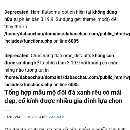
Deprecated
: Hàm flatsome_option hiện tại
không dùng
nữa
từ phiên bản 3.19.9! Sử dụng get_theme_mod() để
thay thế. in
/home/dabaochau/domains/dabaochau.com/public_html/w
includes/functions.php
on line
6085
Deprecated
: Chức năng flatsome_defaults
không còn
được sử dụng
kể từ phiên bản 3.19.9 với không có chức
năng nào tương tự. in
/home/dabaochau/domains/dabaochau.com/public_html/w
includes/functions.php
on line
6085
Tổng hợp mẫu mộ đôi đá xanh rêu có mái
đẹp, cổ kính được nhiều gia đình lựa chọn
ĐĂNG VÀO
05/01/2024
BỞI
VĂN NAM
Mộ đôi đá xanh rêu có mái sở hữu nhiều ý nghĩa tâm linh