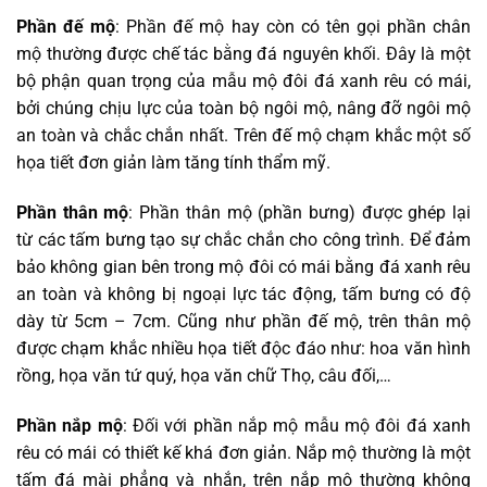
Phần đế mộ
: Phần đế mộ hay còn có tên gọi phần chân
mộ thường được chế tác bằng đá nguyên khối. Đây là một
bộ phận quan trọng của mẫu mộ đôi đá xanh rêu có mái,
bởi chúng chịu lực của toàn bộ ngôi mộ, nâng đỡ ngôi mộ
an toàn và chắc chắn nhất. Trên đế mộ chạm khắc một số
họa tiết đơn giản làm tăng tính thẩm mỹ.
Phần thân mộ
: Phần thân mộ (phần bưng) được ghép lại
từ các tấm bưng tạo sự chắc chắn cho công trình. Để đảm
bảo không gian bên trong mộ đôi có mái bằng đá xanh rêu
an toàn và không bị ngoại lực tác động, tấm bưng có độ
dày từ 5cm – 7cm. Cũng như phần đế mộ, trên thân mộ
được chạm khắc nhiều họa tiết độc đáo như: hoa văn hình
rồng, họa văn tứ quý, họa văn chữ Thọ, câu đối,…
Phần nắp mộ
: Đối với phần nắp mộ mẫu mộ đôi đá xanh
rêu có mái có thiết kế khá đơn giản. Nắp mộ thường là một
tấm đá mài phẳng và nhắn, trên nắp mộ thường không