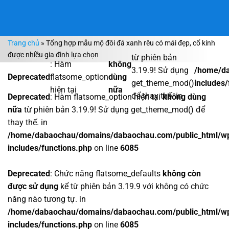
Bỏ
qua
nội
Trang chủ
»
Tổng hợp mẫu mộ đôi đá xanh rêu có mái đẹp, cổ kính
dung
được nhiều gia đình lựa chọn
từ phiên bản
: Hàm
không
3.19.9! Sử dụng
/home/da
Deprecated
flatsome_option
dùng
get_theme_mod()
includes/
hiện tại
nữa
để thay thế. in
Deprecated
: Hàm flatsome_option hiện tại
không dùng
nữa
từ phiên bản 3.19.9! Sử dụng get_theme_mod() để
thay thế. in
/home/dabaochau/domains/dabaochau.com/public_html/w
includes/functions.php
on line
6085
Deprecated
: Chức năng flatsome_defaults
không còn
được sử dụng
kể từ phiên bản 3.19.9 với không có chức
năng nào tương tự. in
/home/dabaochau/domains/dabaochau.com/public_html/w
includes/functions.php
on line
6085