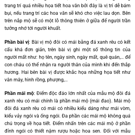
trang trí quá nhiều họa tiết hoa văn bởi đây là vị trí dễ bám
bụi, nếu trang trí các hoa văn sẽ khó cho việc lau dọn. Bên
trên nắp mộ sẽ có một lỗ thông thiên ở giữa để người trần
tưởng nhớ tới người khuất.
Phần bài vị
: Bài vị mộ đôi có mái bằng đá xanh rêu có kết
cấu khá đơn giản, trên bài vị ghi một số thông tin của
người mất như: họ tên, ngày sinh, ngày mất, quê quán,… để
con cháu có thể nhận ra người thân của mình khi đến thắp
hương. Hai bên bài vị được khắc họa những họa tiết như
vân mây, hình rồng, phượng,…
Phần mái mộ
: Điểm độc đáo lớn nhất của mẫu mộ đôi đá
xanh rêu có mái chính là phần mái mộ (mái đao). Mái mộ
đôi đá xanh rêu có mái có nhiều kiểu dáng như mái vòm,
kiểu vảy ngói và ống ngói. Đa phần các mái mộ không quá
chú trọng về họa tiết. Điểm nhấn trên các mái mộ ở phần
đỉnh ngói có thiết nậm rượu hoặc hoa sen. Đối với mẫu