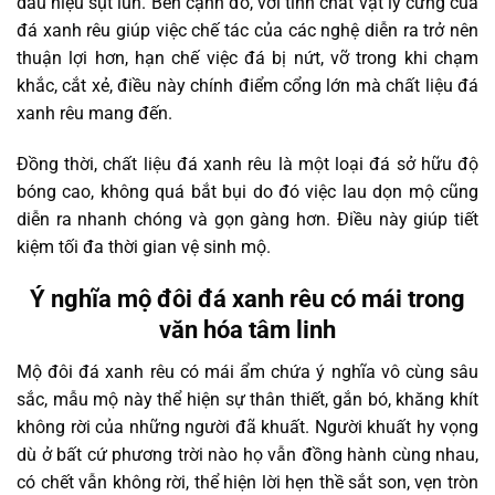
dấu hiệu sụt lún. Bên cạnh đó, với tính chất vật lý cứng của
đá xanh rêu giúp việc chế tác của các nghệ diễn ra trở nên
thuận lợi hơn, hạn chế việc đá bị nứt, vỡ trong khi chạm
khắc, cắt xẻ, điều này chính điểm cổng lớn mà chất liệu đá
xanh rêu mang đến.
Đồng thời, chất liệu đá xanh rêu là một loại đá sở hữu độ
bóng cao, không quá bắt bụi do đó việc lau dọn mộ cũng
diễn ra nhanh chóng và gọn gàng hơn. Điều này giúp tiết
kiệm tối đa thời gian vệ sinh mộ.
Ý nghĩa mộ đôi đá xanh rêu có mái trong
văn hóa tâm linh
Mộ đôi đá xanh rêu có mái ẩm chứa ý nghĩa vô cùng sâu
sắc, mẫu mộ này thể hiện sự thân thiết, gắn bó, khăng khít
không rời của những người đã khuất. Người khuất hy vọng
dù ở bất cứ phương trời nào họ vẫn đồng hành cùng nhau,
có chết vẫn không rời, thể hiện lời hẹn thề sắt son, vẹn tròn