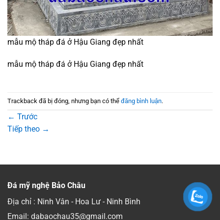
mẫu mộ tháp đá ở Hậu Giang đẹp nhất
mẫu mộ tháp đá ở Hậu Giang đẹp nhất
Trackback đã bị đóng, nhưng bạn có thể
đăng bình luận
.
←
Trước
Tiếp theo
→
Đá mỹ nghệ Bảo Châu
Địa chỉ : Ninh Vân - Hoa Lư - Ninh Bình
Email: dabaochau35@gmail.com