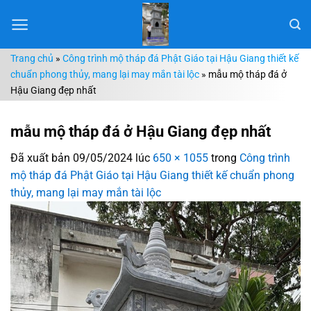
Chuyển
đến
nội
Trang chủ
»
Công trình mộ tháp đá Phật Giáo tại Hậu Giang thiết kế
dung
chuẩn phong thủy, mang lại may mắn tài lộc
»
mẫu mộ tháp đá ở
Hậu Giang đẹp nhất
mẫu mộ tháp đá ở Hậu Giang đẹp nhất
Đã xuất bản
09/05/2024
lúc
650 × 1055
trong
Công trình
mộ tháp đá Phật Giáo tại Hậu Giang thiết kế chuẩn phong
thủy, mang lại may mắn tài lộc