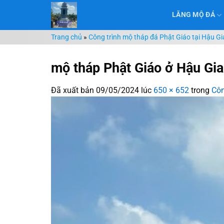
Chuyển
LĂNG MỘ ĐÁ
đến
nội
Trang chủ
»
Công trình mộ tháp đá Phật Giáo tại Hậu Gi
dung
mộ tháp Phật Giáo ở Hậu Gi
Đã xuất bản
09/05/2024
lúc
650 × 652
trong
Côn