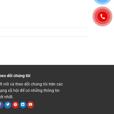
heo dõi chúng tôi
t nối và theo dõi chúng tôi trên các
ạng xã hội để có những thông tin
ới nhất.