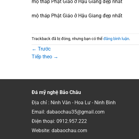
mộ tháp Phật Giáo ở Hậu Giang đẹp nhất
mộ tháp Phật Giáo ở Hậu Giang đẹp nhất
Trackback đã bị đóng, nhưng bạn có thể
đăng bình luận
.
←
Trước
Tiếp theo
→
Đá mỹ nghệ Bảo Châu
Địa chỉ : Ninh Vân - Hoa Lư - Ninh Bình
Email: dabaochau35@gmail.com
Điện thoại:
0912.957.222
Website: dabaochau.com