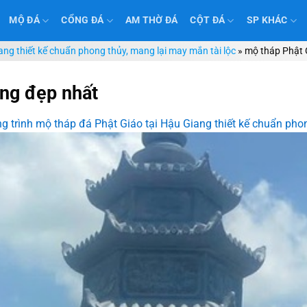
MỘ ĐÁ
CỔNG ĐÁ
AM THỜ ĐÁ
CỘT ĐÁ
SP KHÁC
ang thiết kế chuẩn phong thủy, mang lại may mắn tài lộc
»
mộ tháp Phật 
ang đẹp nhất
g trình mộ tháp đá Phật Giáo tại Hậu Giang thiết kế chuẩn pho