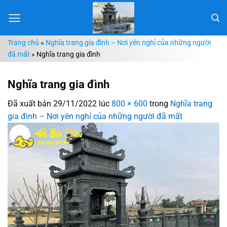
Chuyển
đến
nội
Trang chủ
»
Nghĩa trang gia đình – Nơi yên nghỉ của những người
dung
đã mất
»
Nghĩa trang gia đình
Nghĩa trang gia đình
Đã xuất bản
29/11/2022
lúc
800 × 600
trong
Nghĩa trang
gia đình – Nơi yên nghỉ của những người đã mất