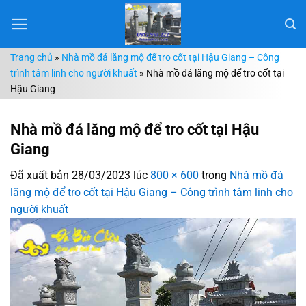
Chuyển
đến
nội
Trang chủ
»
Nhà mồ đá lăng mộ để tro cốt tại Hậu Giang – Công
dung
trình tâm linh cho người khuất
»
Nhà mồ đá lăng mộ để tro cốt tại
Hậu Giang
Nhà mồ đá lăng mộ để tro cốt tại Hậu
Giang
Đã xuất bản
28/03/2023
lúc
800 × 600
trong
Nhà mồ đá
lăng mộ để tro cốt tại Hậu Giang – Công trình tâm linh cho
người khuất