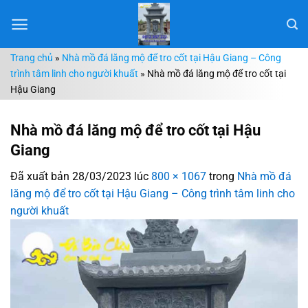
Chuyển
đến
nội
Trang chủ
»
Nhà mồ đá lăng mộ để tro cốt tại Hậu Giang – Công
dung
trình tâm linh cho người khuất
»
Nhà mồ đá lăng mộ để tro cốt tại
Hậu Giang
Nhà mồ đá lăng mộ để tro cốt tại Hậu
Giang
Đã xuất bản
28/03/2023
lúc
800 × 1067
trong
Nhà mồ đá
lăng mộ để tro cốt tại Hậu Giang – Công trình tâm linh cho
người khuất