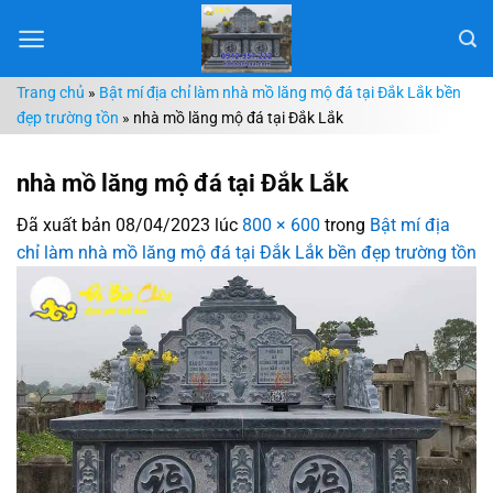
Chuyển
đến
nội
Trang chủ
»
Bật mí địa chỉ làm nhà mồ lăng mộ đá tại Đắk Lắk bền
dung
đẹp trường tồn
»
nhà mồ lăng mộ đá tại Đắk Lắk
nhà mồ lăng mộ đá tại Đắk Lắk
Đã xuất bản
08/04/2023
lúc
800 × 600
trong
Bật mí địa
chỉ làm nhà mồ lăng mộ đá tại Đắk Lắk bền đẹp trường tồn