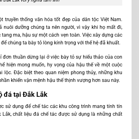
 Đắk Lắk với ý nghĩa tâm linh
ột truyền thống văn hóa tốt đẹp của dân tộc Việt Nam.
ã nuôi dưỡng chúng ta nên người, vì vậy khi họ mất đi,
c tang ma, hậu sự một cách vẹn toàn. Việc xây dựng các
 chúng ta bày tỏ lòng kính trọng với thế hệ đã khuất.
ỉ đơn thuần dừng lại ở việc bày tỏ sự hiếu thảo của con
 thể hiện mong muốn, hy vọng của hậu thế về một cuộc
i lộc. Đặc biệt theo quan niệm phong thủy, những khu
phần khiến vận mệnh hậu thế thịnh vượng hơn sau này.
ộ đá tại Đắk Lắk
ược sử dụng để chế tác các khu công trình mang tính tín
 Lắk, chất liệu đá chế tác được sử dụng là những chất