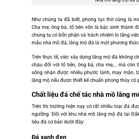
Nhà mồ lăng mộ đá tại
Như chúng ta đã biết, phong tục thờ cúng là m
Cha mẹ, ông bà, tổ tiên vốn là bậc sinh thành đ
chúng ta có bổn phận và trách nhiệm lo lắng việ
mẫu nhà mồ đá, lăng mộ đá là một phương thức để
Trên thực tế, việc xây dựng lăng mộ đá không ch
cháu đối với tổ tiên, ông bà, cha mẹ,… mà còn
sống nhận được nhiều phước lành, may mắn, tà
lăng mộ nếu được thiết kế chuẩn phong thủy có 
Chất liệu đá chế tác nhà mồ lăng m
Trên thị trường hiện nay có rất nhiều loại đá đ
ngưỡng. Đối với khu nhà mồ lăng mộ đá tại Đắk
liệu đá cơ bản dưới đây:
Đá xanh đen