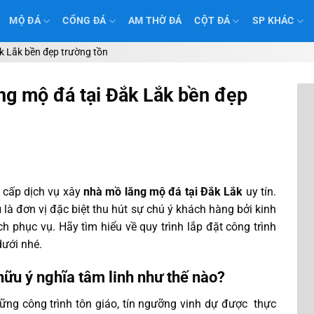
MỘ ĐÁ
CỔNG ĐÁ
AM THỜ ĐÁ
CỘT ĐÁ
SP KHÁC
ắk Lắk bền đẹp trường tồn
ăng mộ đá tại Đắk Lắk bền đẹp
g cấp dịch vụ xây
nhà mồ lăng mộ đá tại Đắk Lắk
uy tín.
u
là đơn vị đặc biệt thu hút sự chú ý khách hàng bởi kinh
 phục vụ. Hãy tìm hiểu về quy trình lắp đặt công trình
dưới nhé.
ữu ý nghĩa tâm linh như thế nào?
ững công trình tôn giáo, tín ngưỡng vinh dự được thực