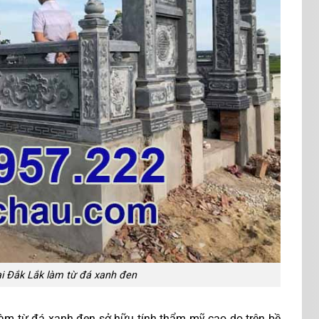
i Đắk Lắk làm từ đá xanh đen
làm từ đá xanh đen sở hữu tính thẩm mỹ cao do trên bề