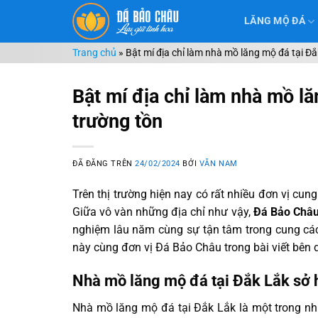
Chuyển
LĂNG MỘ ĐÁ
đến
nội
Trang chủ
»
Bật mí địa chỉ làm nhà mồ lăng mộ đá tại Đ
dung
Bật mí địa chỉ làm nhà mồ l
trường tồn
ĐÃ ĐĂNG TRÊN
24/02/2024
BỞI
VĂN NAM
Trên thị trường hiện nay có rất nhiều đơn vị cun
Giữa vô vàn những địa chỉ như vậy,
Đá Bảo Châ
nghiệm lâu năm cùng sự tận tâm trong cung cách
này cùng đơn vị Đá Bảo Châu trong bài viết bên 
Nhà mồ lăng mộ đá tại Đắk Lắk sở h
Nhà mồ lăng mộ đá tại Đắk Lắk là một trong nh