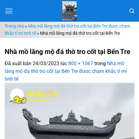
Chuyển
đến
nội
Trang chủ
»
Nhà mồ lăng mộ đá thờ tro cốt tại Bến Tre được chạm
dung
khắc tỉ mỉ tinh tế
»
Nhà mồ lăng mộ đá thờ tro cốt tại Bến Tre
Nhà mồ lăng mộ đá thờ tro cốt tại Bến Tre
Đã xuất bản
24/03/2023
lúc
800 × 1067
trong
Nhà mồ
lăng mộ đá thờ tro cốt tại Bến Tre được chạm khắc tỉ mỉ
tinh tế