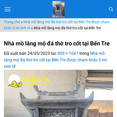
Chuyển
đến
nội
Trang chủ
»
Nhà mồ lăng mộ đá thờ tro cốt tại Bến Tre được chạm
dung
khắc tỉ mỉ tinh tế
»
Nhà mồ lăng mộ đá thờ tro cốt tại Bến Tre
Nhà mồ lăng mộ đá thờ tro cốt tại Bến Tre
Đã xuất bản
24/03/2023
lúc
800 × 1067
trong
Nhà mồ
lăng mộ đá thờ tro cốt tại Bến Tre được chạm khắc tỉ mỉ
tinh tế