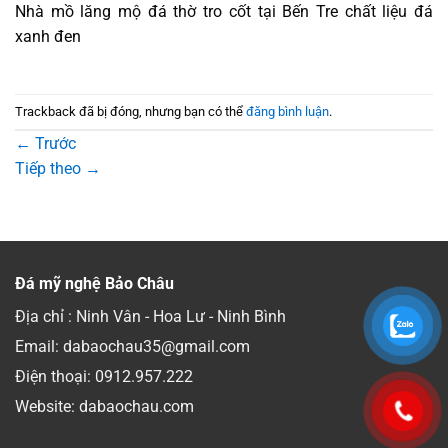
Nhà mồ lăng mộ đá thờ tro cốt tại Bến Tre chất liệu đá
xanh đen
Trackback đã bị đóng, nhưng bạn có thể
đăng bình luận
.
←
Trước
Tiếp theo
→
Đá mỹ nghệ Bảo Châu
Địa chỉ : Ninh Vân - Hoa Lư - Ninh Bình
Email: dabaochau35@gmail.com
Điện thoại:
0912.957.222
Website: dabaochau.com